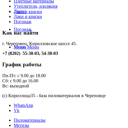
Плитные материалы
Утеплители, изоляция
Двери
Лаки и краски
Лаки и краски
Погонаж
Погонаж
Как нас найти
г. Череповец, Кирилловское шоссе 45.
Меню
Меню
+7 (8202) 55-38-03, 54-38-03
График работы
Пн-Пт: с 9.00 до 18.00
Сб: с 9.00 до 16.00
Вс: выходной
(с) Кириллица35 - база пиломатериалов в Череповце
WhatsApp
Vk
Пиломатериалы
Метизы